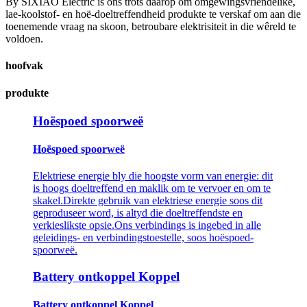
By SIXIAO Electric is ons trots daarop om omgewingsvriendelike,
lae-koolstof- en hoë-doeltreffendheid produkte te verskaf om aan die
toenemende vraag na skoon, betroubare elektrisiteit in die wêreld te
voldoen.
hoofvak
produkte
Hoëspoed spoorweë
Hoëspoed spoorweë
Elektriese energie bly die hoogste vorm van energie: dit
is hoogs doeltreffend en maklik om te vervoer en om te
skakel.Direkte gebruik van elektriese energie soos dit
geproduseer word, is altyd die doeltreffendste en
verkieslikste opsie.Ons verbindings is ingebed in alle
geleidings- en verbindingstoestelle, soos hoëspoed-
spoorweë.
Battery ontkoppel Koppel
Battery ontkoppel Koppel