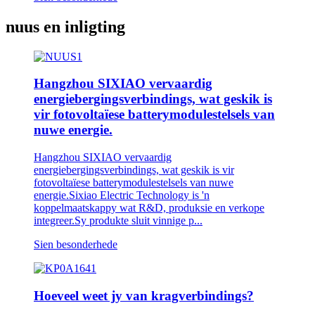
nuus en inligting
Hangzhou SIXIAO vervaardig
energiebergingsverbindings, wat geskik is
vir fotovoltaïese batterymodulestelsels van
nuwe energie.
Hangzhou SIXIAO vervaardig
energiebergingsverbindings, wat geskik is vir
fotovoltaïese batterymodulestelsels van nuwe
energie.Sixiao Electric Technology is 'n
koppelmaatskappy wat R&D, produksie en verkope
integreer.Sy produkte sluit vinnige p...
Sien besonderhede
Hoeveel weet jy van kragverbindings?