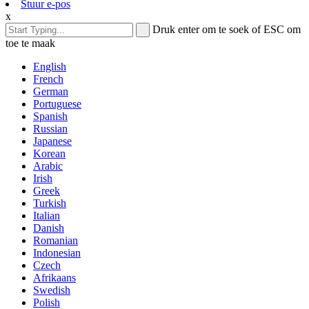
Stuur e-pos
x
Druk enter om te soek of ESC om
toe te maak
English
French
German
Portuguese
Spanish
Russian
Japanese
Korean
Arabic
Irish
Greek
Turkish
Italian
Danish
Romanian
Indonesian
Czech
Afrikaans
Swedish
Polish