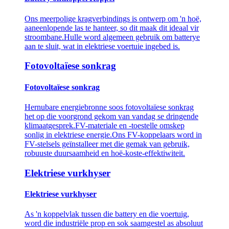
Ons meerpolige kragverbindings is ontwerp om 'n hoë,
aaneenlopende las te hanteer, so dit maak dit ideaal vir
stroombane.Hulle word algemeen gebruik om batterye
aan te sluit, wat in elektriese voertuie ingebed is.
Fotovoltaïese sonkrag
Fotovoltaïese sonkrag
Hernubare energiebronne soos fotovoltaïese sonkrag
het op die voorgrond gekom van vandag se dringende
klimaatgesprek.FV-materiale en -toestelle omskep
sonlig in elektriese energie.Ons FV-koppelaars word in
FV-stelsels geïnstalleer met die gemak van gebruik,
robuuste duursaamheid en hoë-koste-effektiwiteit.
Elektriese vurkhyser
Elektriese vurkhyser
As 'n koppelvlak tussen die battery en die voertuig,
word die industriële prop en sok saamgestel as absoluut