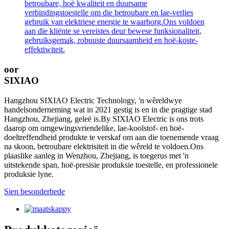
betroubare, hoë kwaliteit en duursame
verbindingstoestelle om die betroubare en lae-verlies
gebruik van elektriese energie te waarborg.Ons voldoen
aan die kliënte se vereistes deur bewese funksionaliteit,
gebruiksgemak, robuuste duursaamheid en hoë-koste-
effektiwiteit.
oor
SIXIAO
Hangzhou SIXIAO Electric Technology, 'n wêreldwye
handelsonderneming wat in 2021 gestig is en in die pragtige stad
Hangzhou, Zhejiang, geleë is.By SIXIAO Electric is ons trots
daarop om omgewingsvriendelike, lae-koolstof- en hoë-
doeltreffendheid produkte te verskaf om aan die toenemende vraag
na skoon, betroubare elektrisiteit in die wêreld te voldoen.Ons
plaaslike aanleg in Wenzhou, Zhejiang, is toegerus met 'n
uitstekende span, hoë-presisie produksie toestelle, en professionele
produksie lyne.
Sien besonderhede