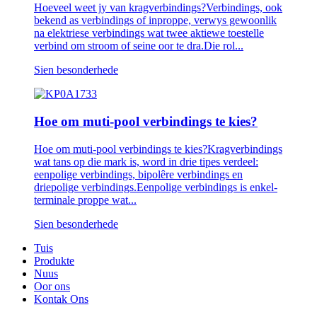
Hoeveel weet jy van kragverbindings?Verbindings, ook
bekend as verbindings of inproppe, verwys gewoonlik
na elektriese verbindings wat twee aktiewe toestelle
verbind om stroom of seine oor te dra.Die rol...
Sien besonderhede
Hoe om muti-pool verbindings te kies?
Hoe om muti-pool verbindings te kies?Kragverbindings
wat tans op die mark is, word in drie tipes verdeel:
eenpolige verbindings, bipolêre verbindings en
driepolige verbindings.Eenpolige verbindings is enkel-
terminale proppe wat...
Sien besonderhede
Tuis
Produkte
Nuus
Oor ons
Kontak Ons