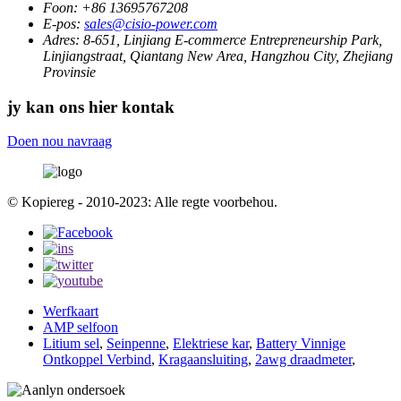
Foon:
+86 13695767208
E-pos:
sales@cisio-power.com
Adres:
8-651, Linjiang E-commerce Entrepreneurship Park,
Linjiangstraat, Qiantang New Area, Hangzhou City, Zhejiang
Provinsie
jy kan ons hier kontak
Doen nou navraag
© Kopiereg - 2010-2023: Alle regte voorbehou.
Werfkaart
AMP selfoon
Litium sel
,
Seinpenne
,
Elektriese kar
,
Battery Vinnige
Ontkoppel Verbind
,
Kragaansluiting
,
2awg draadmeter
,