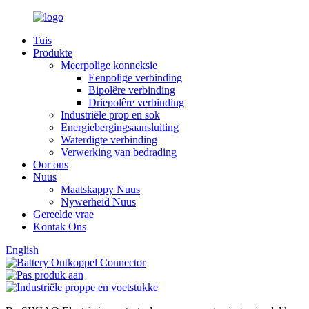
Tuis
Produkte
Meerpolige konneksie
Eenpolige verbinding
Bipolêre verbinding
Driepolêre verbinding
Industriële prop en sok
Energiebergingsaansluiting
Waterdigte verbinding
Verwerking van bedrading
Oor ons
Nuus
Maatskappy Nuus
Nywerheid Nuus
Gereelde vrae
Kontak Ons
English