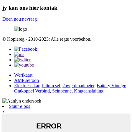
jy kan ons hier kontak
Doen nou navraag
© Kopiereg - 2010-2023: Alle regte voorbehou.
Werfkaart
AMP selfoon
Elektriese kar
,
Litium sel
,
2awg draadmeter
,
Battery Vinnige
Ontkoppel Verbind
,
Seinpenne
,
Kragaansluiting
,
Stuur e-pos
x