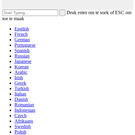
Druk enter om te soek of ESC om
toe te maak
English
French
German
Portuguese
Spanish
Russian
Japanese
Korean
Arabic
Irish
Greek
Turkish
Italian
Danish
Romanian
Indonesian
Czech
Afrikaans
Swedish
Polish