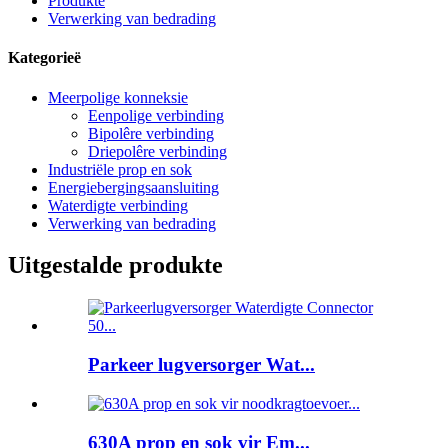
Produkte
Verwerking van bedrading
Kategorieë
Meerpolige konneksie
Eenpolige verbinding
Bipolêre verbinding
Driepolêre verbinding
Industriële prop en sok
Energiebergingsaansluiting
Waterdigte verbinding
Verwerking van bedrading
Uitgestalde produkte
Parkeer lugversorger Wat...
630A prop en sok vir Em...