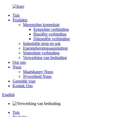
Tuis
Produkte
Meerpolige konneksie
Eenpolige verbinding
Bipolêre verbinding
Driepolêre verbinding
Industriële prop en sok
Energiebergingsaansluiting
Waterdigte verbinding
Verwerking van bedrading
Oor ons
Nuus
Maatskappy Nuus
Nywerheid Nuus
Gereelde vrae
Kontak Ons
English
Tuis